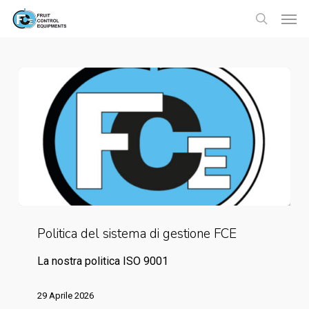
Skip
Menu
Men
to
search
main
content
Politica
Politica del sistema di gestione FCE
del
sistema
La nostra politica ISO 9001
di
29 Aprile 2026
gestione