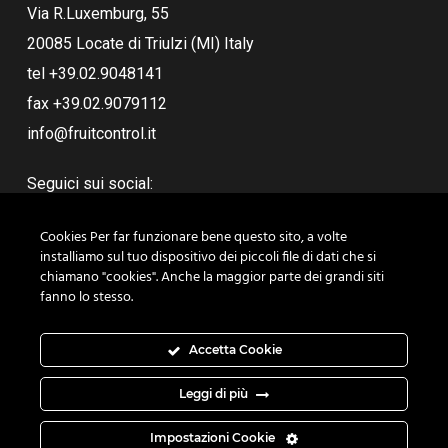
Via R.Luxemburg, 55
20085 Locate di Triulzi (MI) Italy
tel +39.02.9048141
fax +39.02.9079112
info@fruitcontrol.it
Seguici sui social:
Cookies Per far funzionare bene questo sito, a volte
installiamo sul tuo dispositivo dei piccoli file di dati che si
chiamano "cookies". Anche la maggior parte dei grandi siti
fanno lo stesso.
Accetta Cookie
Leggi di più
© 2019 Fruit Control Equipments srl - P.IVA 07814560152 - Tel.
+39.02.9048141 - Fax +39.02.9079112 |
Cookie e privacy
| Credits:
Impostazioni Cookie
Relazioni Cosmiche