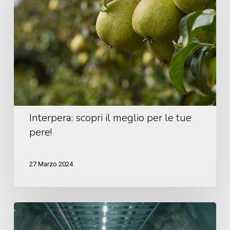
il
meglio
per
le
tue
pere!
Interpera: scopri il meglio per le tue
pere!
27 Marzo 2024
Spot
Melinda