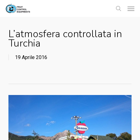
Skip
Menu
Men
to
search
main
L’atmosfera controllata in
content
Turchia
19 Aprile 2016