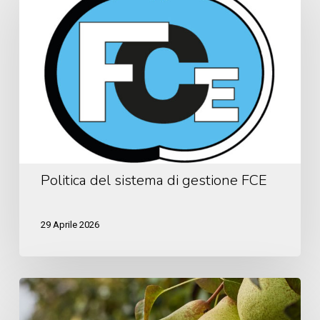
del
sistema
di
gestione
FCE
Politica del sistema di gestione FCE
29 Aprile 2026
Interpera:
scopri