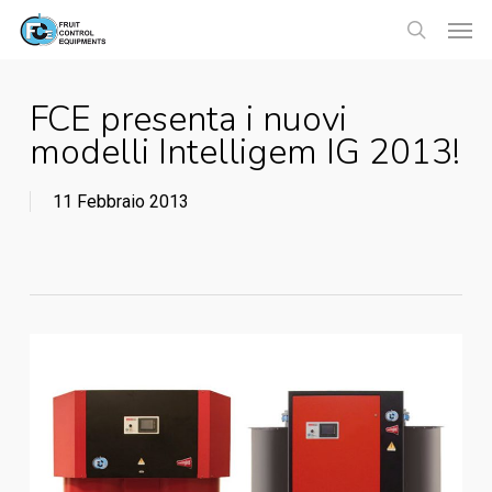
Skip
Menu
Men
to
search
main
FCE presenta i nuovi
content
modelli Intelligem IG 2013!
11 Febbraio 2013