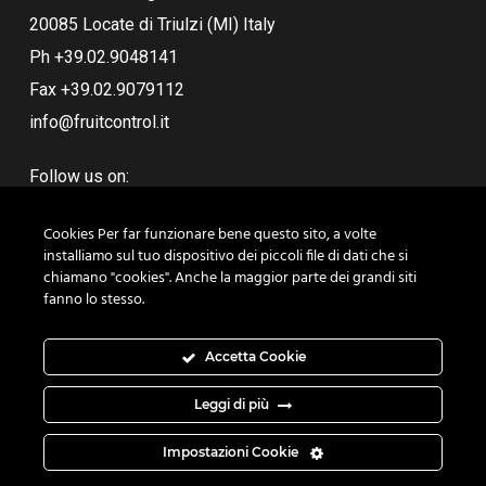
20085 Locate di Triulzi (MI) Italy
Ph +39.02.9048141
Fax +39.02.9079112
info@fruitcontrol.it
Follow us on:
Cookies Per far funzionare bene questo sito, a volte
installiamo sul tuo dispositivo dei piccoli file di dati che si
chiamano "cookies". Anche la maggior parte dei grandi siti
fanno lo stesso.
Accetta Cookie
Leggi di più
© 2019 Fruit Control Equipments srl - P.IVA 07814560152 - Tel.
+39.02.9048141 - Fax +39.02.9079112 |
Cookie e privacy
| Credits:
Impostazioni Cookie
Relazioni Cosmiche