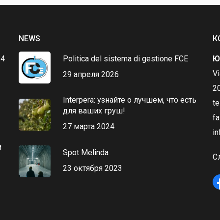
NEWS
К
Politica del sistema di gestione FCE
54
Ю
V
29 апреля 2026
20
Interpera: узнайте о лучшем, что есть
t
для ваших груш!
f
27 марта 2024
in
м
Spot Melinda
С
23 октября 2023