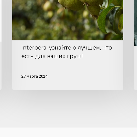
что
есть
для
ваших
груш!
Interpera: узнайте о лучшем, что
есть для ваших груш!
27 марта 2024