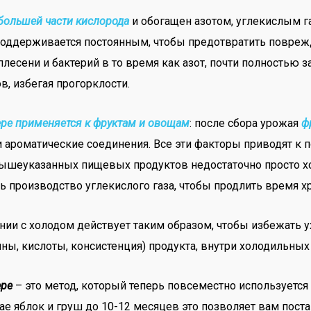
большей части кислорода
и обогащен азотом, углекислым г
 поддерживается постоянным, чтобы предотвратить повреж
лесени и бактерий в то время как азот, почти полностью
, избегая прогорклости.
ре применяется к фруктам и овощам
: после сбора урожая
ф
 и ароматические соединения. Все эти факторы приводят к п
вышеуказанных пищевых продуктов недостаточно просто хо
ь производство углекислого газа, чтобы продлить время х
ании с холодом действует таким образом, чтобы избежать 
ины, кислоты, консистенция) продукта, внутри холодильных
ере
– это метод, который теперь повсеместно используется
ае яблок и груш до 10-12 месяцев это позволяет вам пост