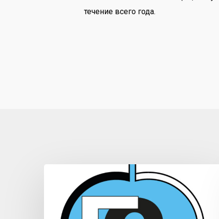
течение всего года.
Politica
del
sistema
di