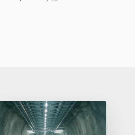
pot
elinda