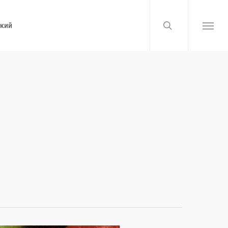
search
Menu
кий
Menu