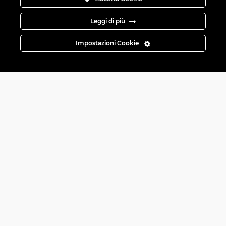
Leggi di più
Impostazioni Cookie
Опыт
работы в
сфере 70 лет
Инновационные
технологии
Гибкость
в индивидуальных